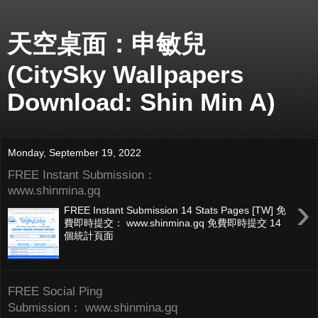
天空桌面：申敏兒
(CitySky Wallpapers
Download: Shin Min A)
Monday, September 19, 2022
FREE Instant Submission：
www.shinmina.gq
›
FREE Instant Submission 14 Stats Pages [TW] 免
費即時提交： www.shinmina.gq 免費即時提交 14
個統計頁面
FREE Social Ping
Submission： www.shinmina.gq