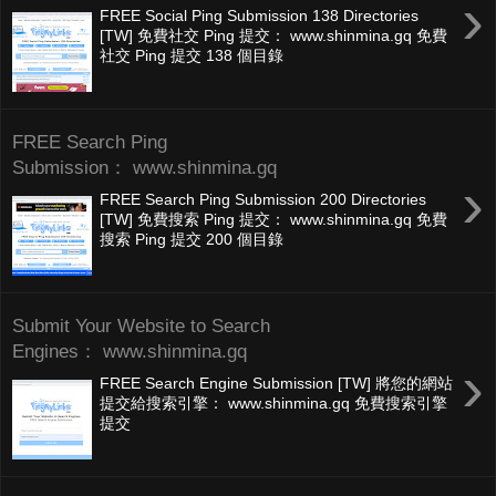
›
FREE Social Ping Submission 138 Directories
[TW] 免費社交 Ping 提交： www.shinmina.gq 免費
社交 Ping 提交 138 個目錄
FREE Search Ping
Submission： www.shinmina.gq
›
FREE Search Ping Submission 200 Directories
[TW] 免費搜索 Ping 提交： www.shinmina.gq 免費
搜索 Ping 提交 200 個目錄
Submit Your Website to Search
Engines： www.shinmina.gq
›
FREE Search Engine Submission [TW] 將您的網站
提交給搜索引擎： www.shinmina.gq 免費搜索引擎
提交