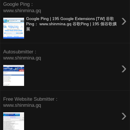
Google Ping：
www.shinmina.gq
›
Google Ping | 195 Google Extensions [TW] 谷歌
Ping： www.shinmina.gq 谷歌Ping | 195 個谷歌擴
展
Autosubmitter :
www.shinmina.gq
›
Free Website Submitter :
www.shinmina.gq
›