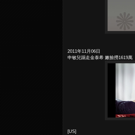
2011年11月06日
申敏兒踢走金泰希 嫩臉撈1619萬
[US]