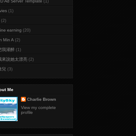
 Ad Server Template
(1)
vies
(1)
(2)
ine earning
(20)
n Min A
(2)
把我灌醉
(1)
我來說她太漂亮
(2)
敏兒
(3)
out Me
Charlie Brown
View my complete
profile