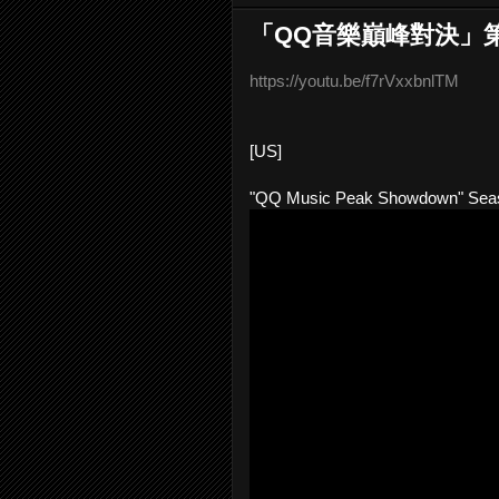
「QQ音樂巔峰對決」第二
https://youtu.be/f7rVxxbnlTM
[US]
"QQ Music Peak Showdown" Seas