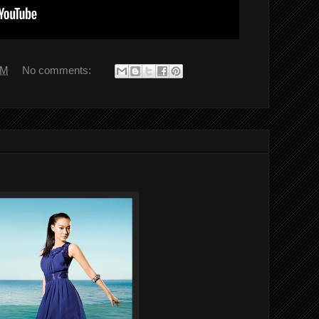
PM
No comments: