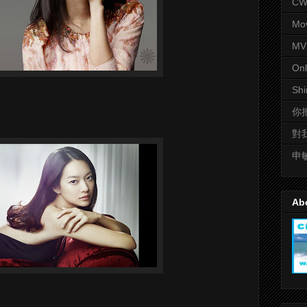
CWD
Mo
MV
Onl
Shi
你
對
申
Ab