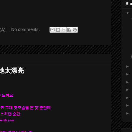
Blo
▼
 AM
No comments:
►
說她太漂亮
►
►
►
난 느껴요
►
►
 같아요 그대 뒷모습을 본 것 뿐인데
►
너와 스치던 순간
with you