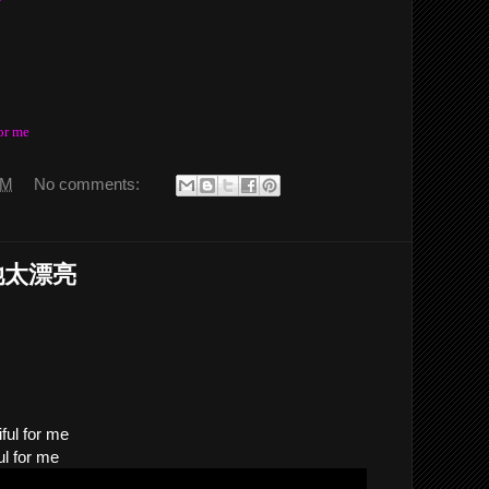
or me
AM
No comments:
她太漂亮
ful for me
ul for me