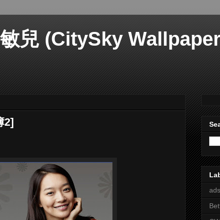
(CitySky Wallpapers
2]
Sea
La
ads
Bet