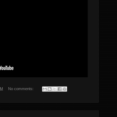
AM
No comments: