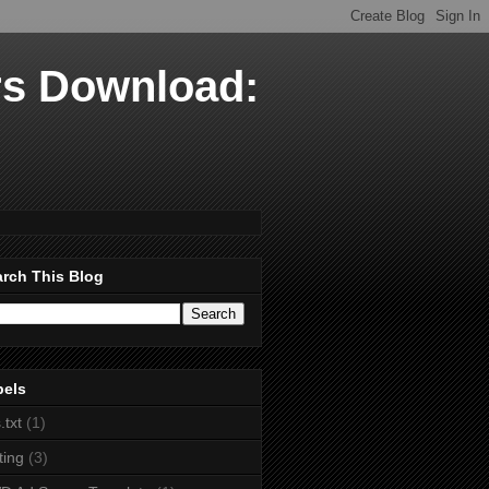
 Download:
rch This Blog
bels
.txt
(1)
ting
(3)