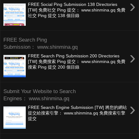
›
FREE Social Ping Submission 138 Directories
[TW] 免費社交 Ping 提交： www.shinmina.gq 免費
社交 Ping 提交 138 個目錄
FREE Search Ping
Submission： www.shinmina.gq
›
FREE Search Ping Submission 200 Directories
[TW] 免費搜索 Ping 提交： www.shinmina.gq 免費
搜索 Ping 提交 200 個目錄
Submit Your Website to Search
Engines： www.shinmina.gq
›
FREE Search Engine Submission [TW] 將您的網站
提交給搜索引擎： www.shinmina.gq 免費搜索引擎
提交