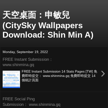
天空桌面：申敏兒
(CitySky Wallpapers
Download: Shin Min A)
Monday, September 19, 2022
FREE Instant Submission：
www.shinmina.gq
›
FREE Instant Submission 14 Stats Pages [TW] 免
費即時提交： www.shinmina.gq 免費即時提交 14
個統計頁面
FREE Social Ping
Submission： www.shinmina.gq