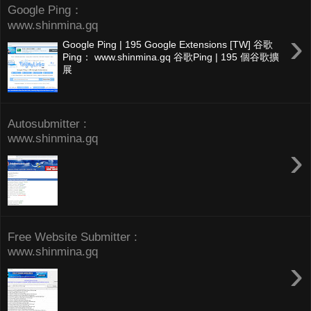
Google Ping：
www.shinmina.gq
›
Google Ping | 195 Google Extensions [TW] 谷歌
Ping： www.shinmina.gq 谷歌Ping | 195 個谷歌擴
展
Autosubmitter :
www.shinmina.gq
›
Free Website Submitter :
www.shinmina.gq
›